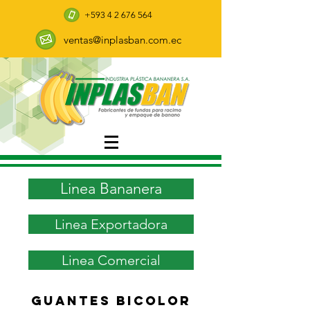
+593 4 2 676 564
ventas@inplasban.com.ec
Linea Bananera
Linea Exportadora
Linea Comercial
Guantes bicolor