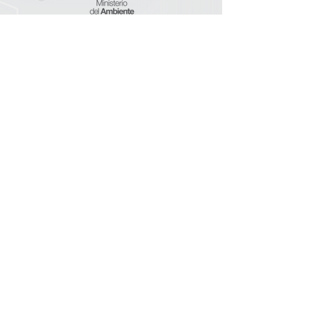
Licencia Ambiental #
137-LA-DGA-GPG
Registro #
521-Fa.D/NA
© 2023 Inplasban. Todos los derechos
reservados.
Fundas para racimo de Banano.