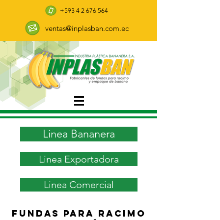
+593 4 2 676 564
ventas@inplasban.com.ec
Linea Bananera
Linea Exportadora
Linea Comercial
FUNDAS PARA RACIMO