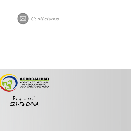
Contáctanos
Registro #
521-Fa.D/NA