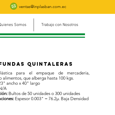
ventas@inplasban.com.ec
Quienes Somos
Trabajo con Nosotros
Fundas quintaleras
lástica para el empaque de mercadería,
 alimentos, que alberga hasta 100 kgs.
3" ancho x 40" largo
N/A
ión:
Bultos de 50 unidades o 300 unidades
aciones:
Espesor 0.003" = 76.2µ. Baja Densidad