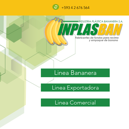
+593 4 2 676 564
Linea Bananera
Linea Exportadora
Linea Comercial