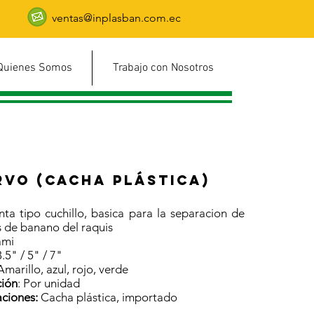
ventas@inplasban.com.ec
Quienes Somos
Trabajo con Nosotros
rvo (cacha plástica)
ta tipo cuchillo, basica para la separacion de
 de banano del raquis
ami
.5" / 5" / 7"
 Amarillo, azul, rojo, verde
ción
: Por unidad
aciones:
Cacha plástica, importado