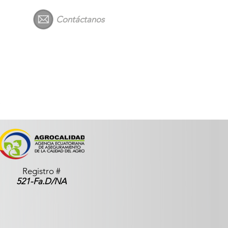
Contáctanos
Registro #
521-Fa.D/NA