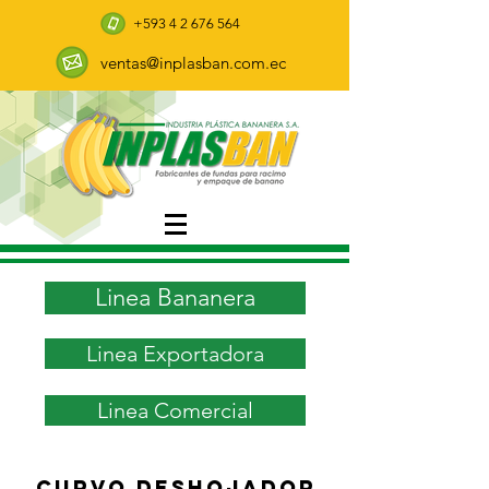
+593 4 2 676 564
ventas@inplasban.com.ec
Linea Bananera
Linea Exportadora
Linea Comercial
Curvo Deshojador