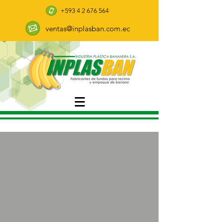
+593 4 2 676 564
ventas@inplasban.com.ec